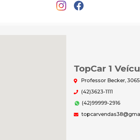
TopCar 1 Veícu
Professor Becker, 3065
(42)3623-1111
(42)99999-2916
topcarvendas38@gmai