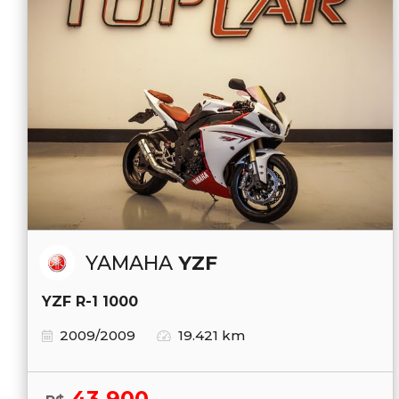
YAMAHA
YZF
YZF R-1 1000
2009/2009
19.421 km
43.900