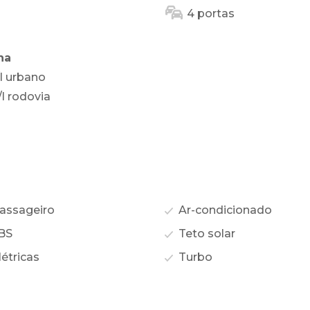
4 portas
na
l urbano
l rodovia
assageiro
Ar-condicionado
BS
Teto solar
étricas
Turbo