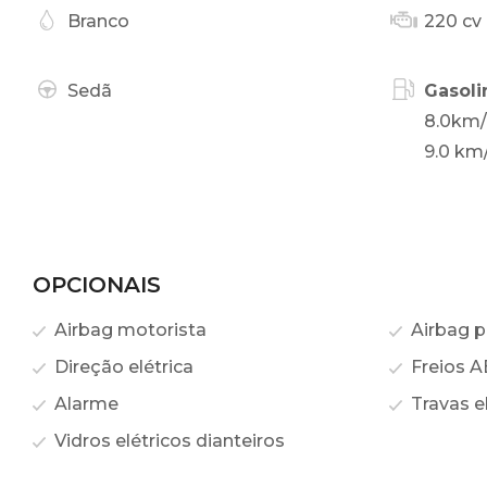
Branco
220 cv
Sedã
Gasoli
8.0km/
9.0 km/
OPCIONAIS
Airbag motorista
Airbag p
Direção elétrica
Freios A
Alarme
Travas el
Vidros elétricos dianteiros