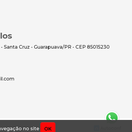
los
 - Santa Cruz - Guarapuava/PR - CEP 85015230
l.com
navegação no site
OK