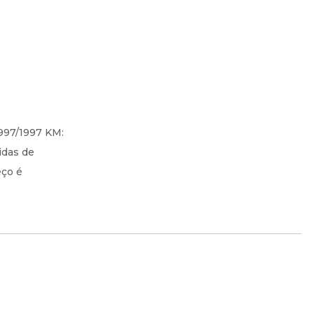
1997/1997 KM:
idas de
eço é