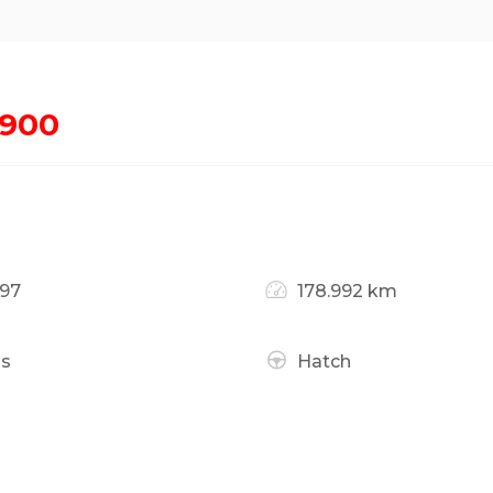
.900
997
178.992 km
as
Hatch