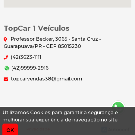
TopCar 1 Veículos
Professor Becker, 3065 - Santa Cruz -
Guarapuava/PR - CEP 85015230
(42)3623-1111
(42)99999-2916
topcarvendas38@gmail.com
Utilizamos Cookies para garantir a segurança e
© 2026 Autoconf. Todos os direitos reservados.
melhorar sua experiência de navegação no site
Termos
Privacidade
OK