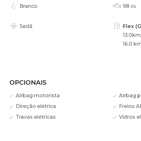
Branco
98 cv
Sedã
Flex (
13.0km
16.0 km
OPCIONAIS
Airbag motorista
Airbag p
Direção elétrica
Freios A
Travas elétricas
Vidros el