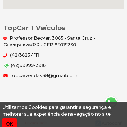
TopCar 1 Veículos
Professor Becker, 3065 - Santa Cruz -
Guarapuava/PR - CEP 85015230
(42)3623-1111
(42)99999-2916
topcarvendas38@gmail.com
Utilizamos Cookies para garantir a segurança e
© 2026 Autoconf. Todos os direitos reservados.
melhorar sua experiência de navegação no site
Termos
Privacidade
OK